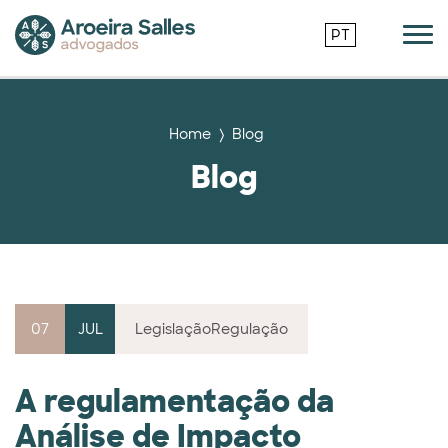
PT
Home
Blog
Blog
07
JUL
Legislação
Regulação
A regulamentação da
Análise de Impacto