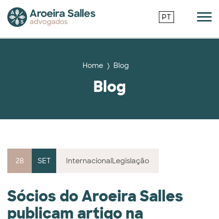
PT
Home
Blog
Blog
28
SET
Internacional
Legislação
Sócios do Aroeira Salles
publicam artigo na