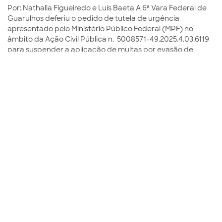
Por: Nathalia Figueiredo e Luís Baeta A 6ª Vara Federal de
Guarulhos deferiu o pedido de tutela de urgência
apresentado pelo Ministério Público Federal (MPF) no
âmbito da Ação Civil Pública n. 5008571-49.2025.4.03.6119
para suspender a aplicação de multas por evasão de
pedágio no sistema de pedágio eletrônico (&quot;free
flow&quot;) da Rodovia Presidente Dutra (BR-116), no
trecho de Guarulhos. Conforme o contrato de concessão e
23
SET
Não categorizado
CGU divulga novas diretrizes sobre a Lei
n. 12.846/2013
Por: Maria Luiza Simplicio e Pedro Rezende Nos dias 10 e 11
de setembro de 2025, durante o evento do Dia da