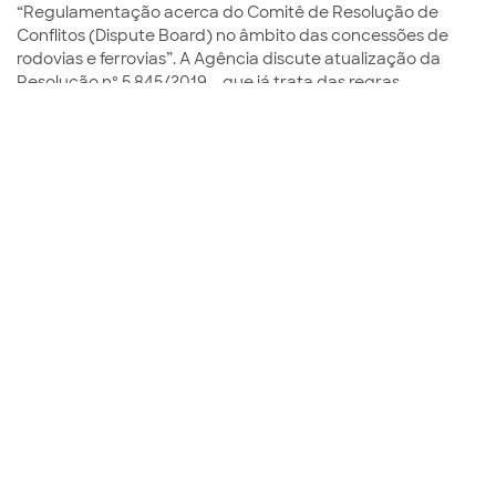
“Regulamentação acerca do Comitê de Resolução de
Conflitos (Dispute Board) no âmbito das concessões de
rodovias e ferrovias”. A Agência discute atualização da
Resolução nº 5.845/2019 – que já trata das regras
procedimentais para a autocomposição e a arbitragem na
ANTT -, incorporando regulamentação acerca do Comitê
de
21
DEZ
Artigos
Sociedade Anônima de Futebol (SAF) e a
CVM – Parecer de Orientação n. 41/2023
Por: Ademir Antônio de Carvalho A Lei n. 14.193/2021
instituiu a Sociedade Anônima de Futebol (SAF), que
consiste em um subtipo societário, uma espécie de