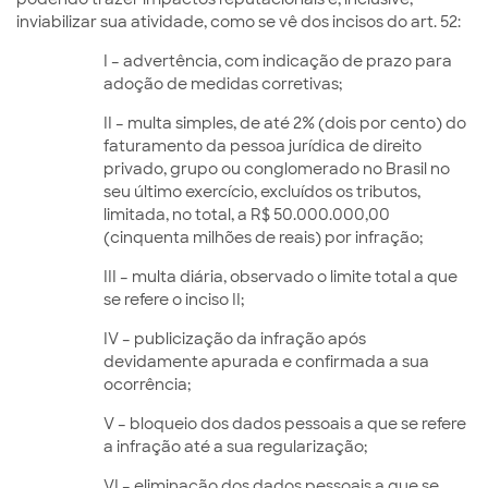
inviabilizar sua atividade, como se vê dos incisos do art. 52:
I – advertência, com indicação de prazo para
adoção de medidas corretivas;
II – multa simples, de até 2% (dois por cento) do
faturamento da pessoa jurídica de direito
privado, grupo ou conglomerado no Brasil no
seu último exercício, excluídos os tributos,
limitada, no total, a R$ 50.000.000,00
(cinquenta milhões de reais) por infração;
III – multa diária, observado o limite total a que
se refere o inciso II;
IV – publicização da infração após
devidamente apurada e confirmada a sua
ocorrência;
V – bloqueio dos dados pessoais a que se refere
a infração até a sua regularização;
VI – eliminação dos dados pessoais a que se