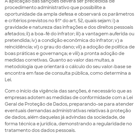
A aplicação das sanções deverá ser precedida de
procedimento administrativo que possibilite a
oportunidade da ampla defesa e observará os parâmetros
e critérios previstos no §1º do art. 52, quais sejam: i) a
gravidade e natureza das infrações e dos direitos pessoais
afetados; ii) a boa-fé do infrator; iii) a vantagem auferida ou
pretendida; iv) a condição econômica do infrator; v) a
reincidência; vi) o grau do dano; vii) a adoção de política de
boas práticas e governança; e viii) a pronta adoção de
medidas corretivas. Quanto ao valor das multas, a
metodologia que orientará o cálculo do seu valor-base se
encontra em fase de consulta pública, como determina a
Lei.
Com o início da vigência das sanções, é necessário que as
empresas adotem as medidas de conformidade com a Lei
Geral de Proteção de Dados, preparando-se para atender
eventuais demandas administrativas relativas à proteção
de dados, além daquelas já advindas da sociedade, de
forma técnica e jurídica, demonstrando a regularidade no
tratamento dos dados pessoais.