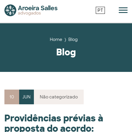
PT
Home
Blog
Blog
10
JUN
Não categorizado
Providências prévias à
proposta do acordo: