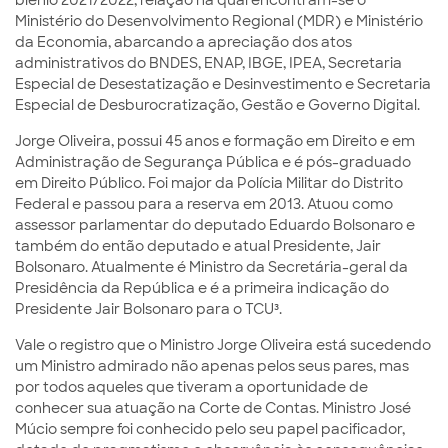
biênio 2021/2022, relação na qual encontram-se o
Ministério do Desenvolvimento Regional (MDR) e Ministério
da Economia, abarcando a apreciação dos atos
administrativos do BNDES, ENAP, IBGE, IPEA, Secretaria
Especial de Desestatização e Desinvestimento e Secretaria
Especial de Desburocratização, Gestão e Governo Digital.
Jorge Oliveira, possui 45 anos e formação em Direito e em
Administração de Segurança Pública e é pós-graduado
em Direito Público. Foi major da Polícia Militar do Distrito
Federal e passou para a reserva em 2013. Atuou como
assessor parlamentar do deputado Eduardo Bolsonaro e
também do então deputado e atual Presidente, Jair
Bolsonaro. Atualmente é Ministro da Secretária-geral da
Presidência da República e é a primeira indicação do
Presidente Jair Bolsonaro para o TCU³.
Vale o registro que o Ministro Jorge Oliveira está sucedendo
um Ministro admirado não apenas pelos seus pares, mas
por todos aqueles que tiveram a oportunidade de
conhecer sua atuação na Corte de Contas. Ministro José
Múcio sempre foi conhecido pelo seu papel pacificador,