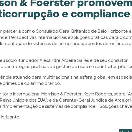
rison & Foerster promove
ticorrupção e compliance
m parceria com o Consulado Geral Britânico de Belo Horizonte e
nce: Perspectivas internacionais e soluções práticas para o con
implementação de sistemas de compliance, acordos de leniência e
seu sócio-fundador Alexandre Aroeira Salles e de seu consultor
 as estratégias práticas de gestão de risco em contratos públic
ncia atuando para multinacionais na esfera global, em especial
e crimes de colarinho branco.
itório internacional Morrison & Foerster, Kevin Roberts, sobre “
Reino Unido e dos EUA”; e da Gerente-Geral Jurídica da ArcelorM
ma “Implementação de sistemas de compliance – Soluções chave
Horizonte.