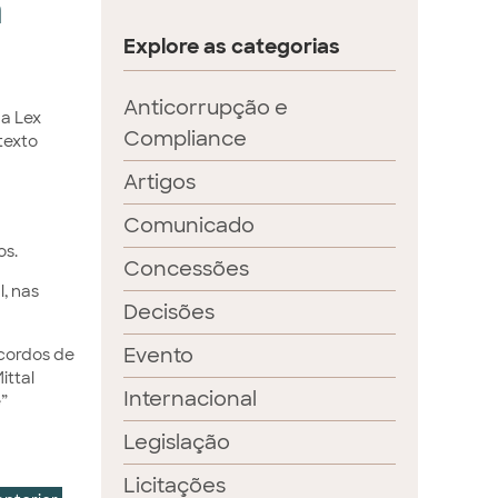
m
Explore as categorias
Anticorrupção e
 a Lex
Compliance
texto
Artigos
Comunicado
os.
Concessões
, nas
Decisões
Evento
Acordos de
ittal
Internacional
”
Legislação
Licitações