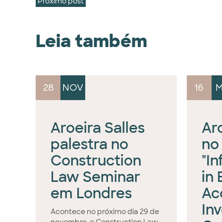
Próximo post
Leia também
28
NOV
16
M
Aroeira Salles
Aro
palestra no
no
Construction
"In
Law Seminar
in 
em Londres
Ac
In
Acontece no próximo dia 29 de