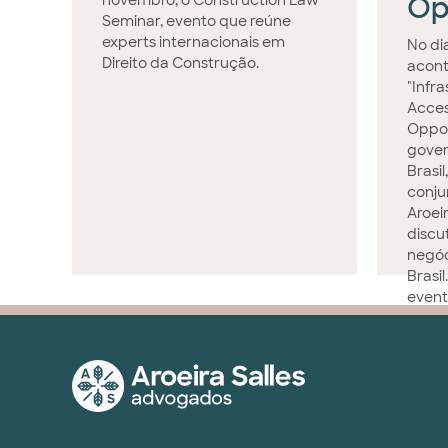
Op
novembro, o Construction Law
Seminar, evento que reúne
experts internacionais em
No di
Direito da Construção.
acont
"Infra
Acces
Opport
gover
Brasi
conju
Aroei
discu
negóc
Brasil
even