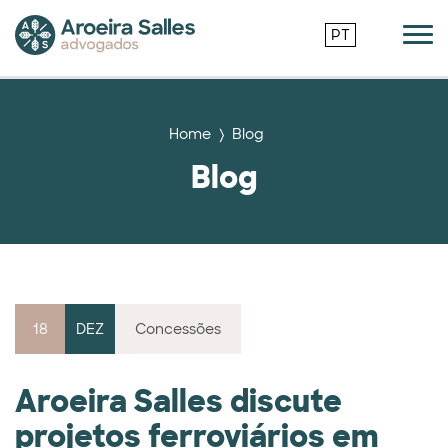
PT
Home
Blog
Blog
18
DEZ
Concessões
Aroeira Salles discute
projetos ferroviários em