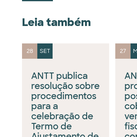
Leia também
28
SET
27
M
ANTT publica
AN
resolução sobre
pr
procedimentos
po
para a
co
celebração de
ve
Termo de
fi
Ajustamento de
co