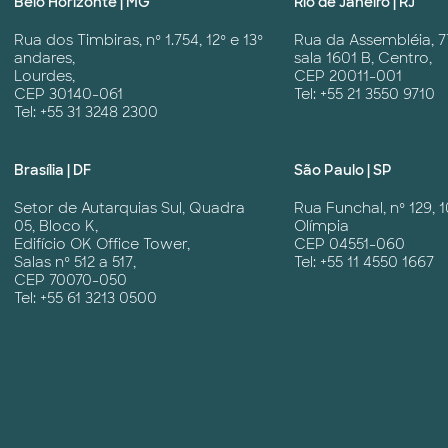
Belo Horizonte | MG
Rio de Janeiro | RJ
Rua dos Timbiras, nº 1.754, 12º e 13º
Rua da Assembléia, 7
andares,
sala 1601 B, Centro,
Lourdes,
CEP 20011-001
CEP 30140-061
Tel: +55 21 3550 9710
Tel: +55 31 3248 2300
Brasília | DF
São Paulo | SP
Setor de Autarquias Sul, Quadra
Rua Funchal, nº 129, 1
05, Bloco K,
Olímpia
Edifício OK Office Tower,
CEP 04551-060
Salas nº 512 a 517,
Tel: +55 11 4550 1667
CEP 70070-050
Tel: +55 61 3213 0500