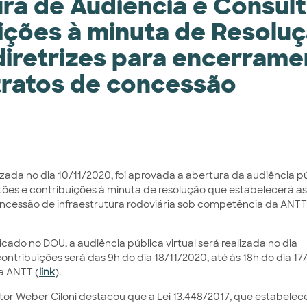
ra de Audiência e Consul
uições à minuta de Resolu
diretrizes para encerrame
ntratos de concessão
izada no dia 10/11/2020, foi aprovada a abertura da audiência p
stões e contribuições à minuta de resolução que estabelecerá as 
oncessão de infraestrutura rodoviária sob competência da ANTT
cado no DOU, a audiência pública virtual será realizada no dia
contribuições será das 9h do dia 18/11/2020, até às 18h do dia 17
a ANTT (
link
).
lator Weber Ciloni destacou que a Lei 13.448/2017, que estabelec