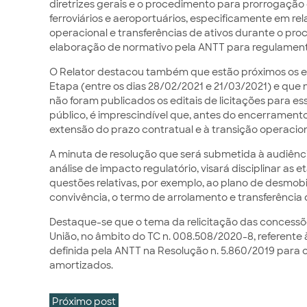
diretrizes gerais e o procedimento para prorrogação 
ferroviários e aeroportuários, especificamente em rel
operacional e transferências de ativos durante o pr
elaboração de normativo pela ANTT para regulament
O Relator destacou também que estão próximos os en
Etapa (entre os dias 28/02/2021 e 21/03/2021) e que
não foram publicados os editais de licitações para es
público, é imprescindível que, antes do encerrament
extensão do prazo contratual e à transição operacion
A minuta de resolução que será submetida à audiênci
análise de impacto regulatório, visará disciplinar as
questões relativas, por exemplo, ao plano de desmobi
convivência, o termo de arrolamento e transferência
Destaque-se que o tema da relicitação das concessõe
União, no âmbito do TC n. 008.508/2020-8, referent
definida pela ANTT na Resolução n. 5.860/2019 para o
amortizados.
Próximo post