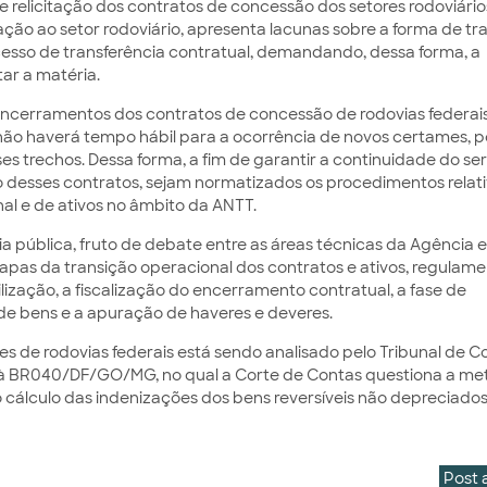
e relicitação dos contratos de concessão dos setores rodoviário
ação ao setor rodoviário, apresenta lacunas sobre a forma de tr
ocesso de transferência contratual, demandando, dessa forma, a
ar a matéria.
cerramentos dos contratos de concessão de rodovias federais
 não haverá tempo hábil para a ocorrência de novos certames, p
ses trechos. Dessa forma, a fim de garantir a continuidade do se
o desses contratos, sejam normatizados os procedimentos relati
al e de ativos no âmbito da ANTT.
a pública, fruto de debate entre as áreas técnicas da Agência 
 etapas da transição operacional dos contratos e ativos, regula
lização, a fiscalização do encerramento contratual, a fase de
 de bens e a apuração de haveres e deveres.
s de rodovias federais está sendo analisado pelo Tribunal de C
e à BR040/DF/GO/MG, no qual a Corte de Contas questiona a me
 cálculo das indenizações dos bens reversíveis não depreciado
Post 