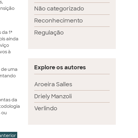
s,
Não categorizado
ansição
Reconhecimento
Regulação
 da 1ª
ois ainda
rviço
vos à
Explore os autores
e de uma
mentando
Aroeira Salles
Driely Manzoli
ontas da
todologia
Verlindo
s ou
anterior