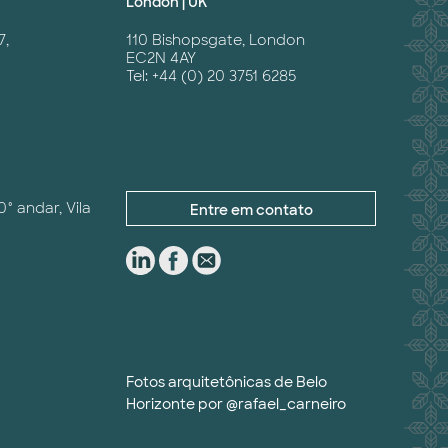
London | UK
7,
110 Bishopsgate, London
EC2N 4AY
Tel: +44 (0) 20 3751 6285
0° andar, Vila
Entre em contato
Fotos arquitetônicas de Belo
Horizonte por
@rafael_carneiro