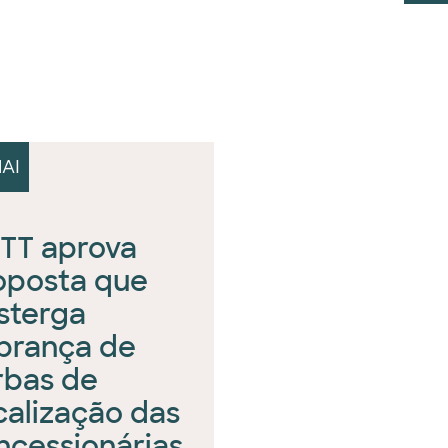
AI
TT aprova
oposta que
sterga
brança de
rbas de
scalização das
ncessionárias