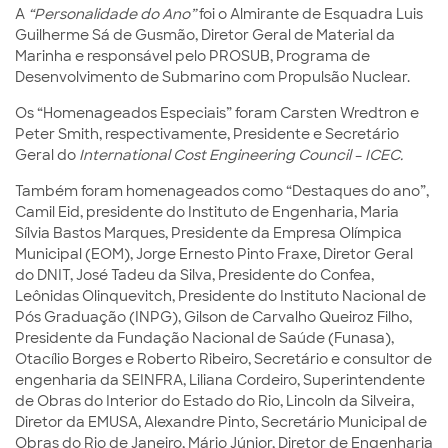
A
“Personalidade do Ano”
foi o Almirante de Esquadra Luis
Guilherme Sá de Gusmão, Diretor Geral de Material da
Marinha e responsável pelo PROSUB, Programa de
Desenvolvimento de Submarino com Propulsão Nuclear.
Os “Homenageados Especiais” foram Carsten Wredtron e
Peter Smith, respectivamente, Presidente e Secretário
Geral do
International Cost Engineering Council – ICEC.
Também foram homenageados como “Destaques do ano”,
Camil Eid, presidente do Instituto de Engenharia, Maria
Sílvia Bastos Marques, Presidente da Empresa Olímpica
Municipal (EOM), Jorge Ernesto Pinto Fraxe, Diretor Geral
do DNIT, José Tadeu da Silva, Presidente do Confea,
Leônidas Olinquevitch, Presidente do Instituto Nacional de
Pós Graduação (INPG), Gilson de Carvalho Queiroz Filho,
Presidente da Fundação Nacional de Saúde (Funasa),
Otacílio Borges e Roberto Ribeiro, Secretário e consultor de
engenharia da SEINFRA, Liliana Cordeiro, Superintendente
de Obras do Interior do Estado do Rio, Lincoln da Silveira,
Diretor da EMUSA, Alexandre Pinto, Secretário Municipal de
Obras do Rio de Janeiro, Mário Júnior, Diretor de Engenharia