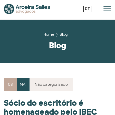
PT
Home
Blog
Blog
08
MAI
Não categorizado
Sócio do escritório é
homenageado pelo IBEC