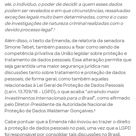
ele, o indivíduo, o poder de decidir a quem esses dados
podem ser revelados e em que circunstâncias, ressalvadas
exceções legais muito bem determinadas, como é o caso
de investigações de natureza criminal realizadas com o
devido processo legal
”
.¹
Além disso, o texto da Emenda, de relatoria da senadora
Simone Tebet, também passou a fixar como sendo de
competência privativa da União legislar sobre proteção e
tratamento de dados pessoais. Essa alteração permite que
seja garantida uma maior segurança jurídica nas
discussões tanto sobre tratamento e proteção de dados
pessoais, de forma geral, como também aquelas
relacionadas à Lei Geral de Proteção de Dados Pessoais
(Lei n. 13.709/18 – LGPD), o que acaba “
atraindo maior
investimentos internacionais para o Brasil
”, como afirmado
pelo Diretor-Presidente da Autoridade Nacional de
Proteção de Dados Waldemar Gonçalves
.²
Cabe pontuar que a Emenda não inovou ao trazer o direito
à proteção de dados pessoais no país, uma vez que a LGPD
foi responsável por consolidar tais discussões no Brasil,