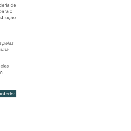
deria de
para o
nstrução
s pelas
acuna
 elas
em
anterior