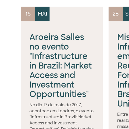
16
MAI
28
S
Aroeira Salles
Mi
no evento
In
"Infrastructure
em
in Brazil: Market
Re
Access and
Fo
Investment
In
Opportunities"
Br
Un
No dia 17 de maio de 2017,
acontece em Londres, o evento
Entre 
"Infrastructure in Brazil: Market
reali
Access and Investment
missã