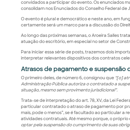
convidados a participar do evento. Os enunciados ma
consolidam nos Enunciados do Conselho Federal de J
O evento é plural e democrático e neste ano, em funç
certamente será um marco para a discussão do Direit
Ao longo das próximas semanas, o Aroeira Salles tra
atuação do escritório, em especial no setor de Const
Para iniciar essa série de posts, trazemos dois impo
interpretar relevantes dispositivos dos contratos ce
Atrasos de pagamento e suspensão d
O primeiro deles, de número 6, consignou que
“[o] at
Administração Pública autoriza o contratado a susp
situação, mesmo sem provimento jurisdicional”
.
Trata-se de interpretação do art. 78, XV, da Lei Feder
particular contratado o atraso de pagamento por pr
mais, pode o menos”, se é facultado ao particular a 
atividades contratuais. Até mesmo porque, o próprio di
optar pela suspensão do cumprimento de suas obriga