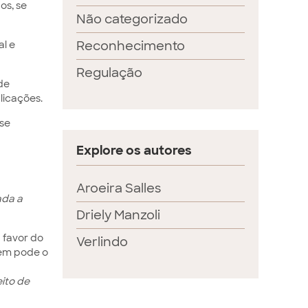
os, se
Não categorizado
Reconhecimento
al e
Regulação
de
licações.
se
Explore os autores
Aroeira Salles
ada a
Driely Manzoli
a favor do
Verlindo
uem pode o
eito de