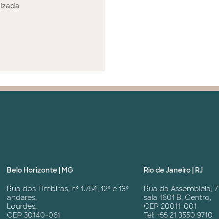
izada
Belo Horizonte | MG
Rio de Janeiro | RJ
Rua dos Timbiras, nº 1.754, 12º e 13º
Rua da Assembléia, 7
andares,
sala 1601 B, Centro,
Lourdes,
CEP 20011-001
CEP 30140-061
Tel: +55 21 3550 9710