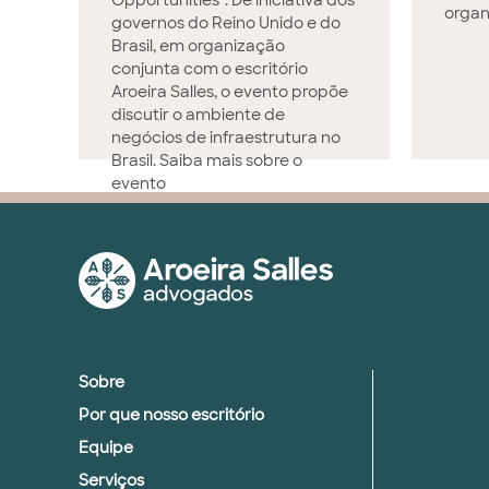
Opportunities". De iniciativa dos
organ
governos do Reino Unido e do
Brasil, em organização
conjunta com o escritório
Aroeira Salles, o evento propõe
discutir o ambiente de
negócios de infraestrutura no
Brasil. Saiba mais sobre o
evento
Sobre
Por que nosso escritório
Equipe
Serviços