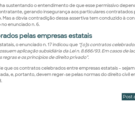
vinha sustentando o entendimento de que esse permissivo depen
ontratante, gerando insegurança aos particulares contratados 
do. Mas a óbvia contradição dessa assertiva tem conduzido à co
 no enunciado n. 6.
brados pelas empresas estatais
tatais, o enunciado n. 17 indicou que
“[o]s contratos celebrado
 possuem aplicação subsidiária da Lei n. 8.666/93. Em casos de l
 regras e os princípios de direito privado”
.
de que os contratos celebrados entre empresas estatais – sejam
ada, e, portanto, devem reger-se pelas normas do direito civil 
3.
Post 