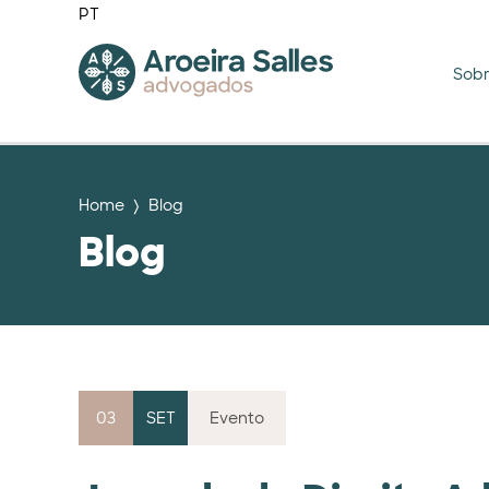
PT
Sob
Home
Blog
Blog
03
SET
Evento