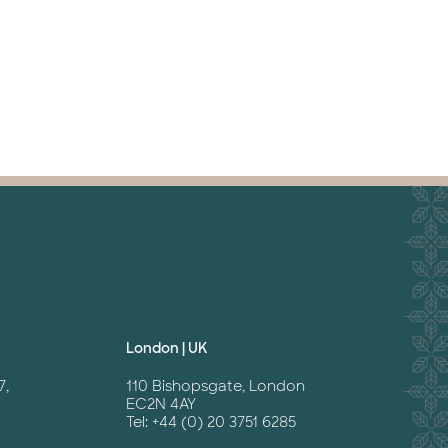
London | UK
7,
110 Bishopsgate, London
EC2N 4AY
Tel: +44 (0) 20 3751 6285