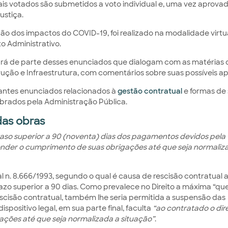
is votados são submetidos a voto individual e, uma vez aprovad
ustiça.
ão dos impactos do COVID-19, foi realizado na modalidade virtu
o Administrativo.
tará de parte desses enunciados que dialogam com as matérias 
rução e Infraestrutura, com comentários sobre suas possíveis ap
rtantes enunciados relacionados à
gestão contratual
e formas de 
lebrados pela Administração Pública.
as obras
raso superior a 90 (noventa) dias dos pagamentos devidos pela
ender o cumprimento de suas obrigações até que seja normaliz
al n. 8.666/1993, segundo o qual é causa de rescisão contratual 
azo superior a 90 dias. Como prevalece no Direito a máxima “q
rescisão contratual, também lhe seria permitida a suspensão das
spositivo legal, em sua parte final, faculta
“ao contratado o dir
ções até que seja normalizada a situação”
.