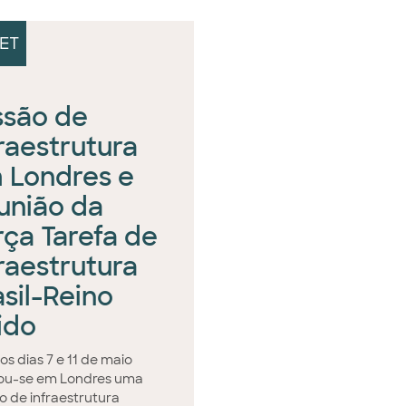
ET
ssão de
fraestrutura
 Londres e
união da
rça Tarefa de
fraestrutura
asil-Reino
ido
os dias 7 e 11 de maio
zou-se em Londres uma
o de infraestrutura