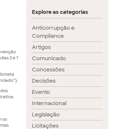
Explore as categorias
Anticorrupção e
Compliance
Artigos
revenção
Comunicado
dias 3 e 7
Concessões
submete
Decisões
nciado”).
 dos
Evento
rativa,
Internacional
Legislação
m os
Licitações
ntes