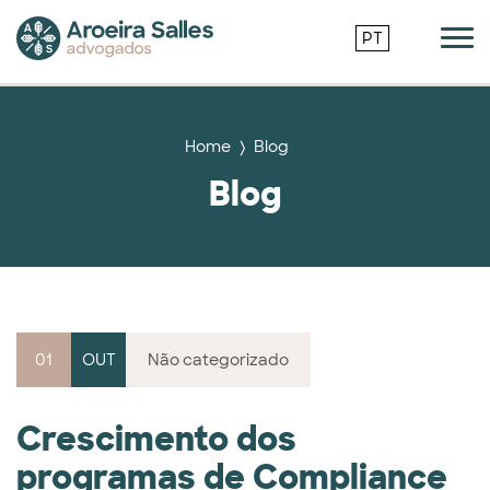
PT
Home
Blog
Blog
01
OUT
Não categorizado
Crescimento dos
programas de Compliance