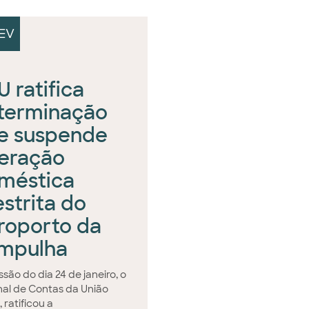
EV
 ratifica
terminação
e suspende
eração
méstica
estrita do
roporto da
mpulha
são do dia 24 de janeiro, o
nal de Contas da União
 ratificou a