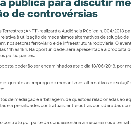
a pública para discutir me
ão de controvérsias
Terrestres (ANTT) realizará a Audiência Pública n. 004/2018 par
 relativa à utilização de mecanismos alternativos de solução de
, nos setores ferroviário e de infraestrutura rodoviária. O even
 das 14h às 18h. Na oportunidade, será apresentada a proposta d
dos participantes.
roposta poderão ser encaminhados até o dia 18/06/2018, por me
dades quanto ao emprego de mecanismos alternativos de soluçã
m:
tos de mediação e arbitragem, de questões relacionadas ao equ
ifas e a penalidades contratuais, entre outras consideradas com
 contrato por parte da concessionária a mecanismos alternati