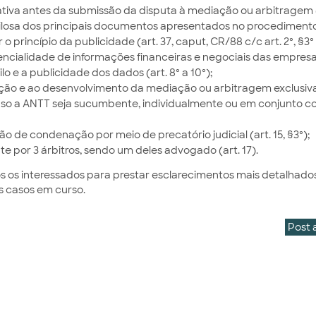
iva antes da submissão da disputa à mediação ou arbitragem (a
gilosa dos principais documentos apresentados no procediment
princípio da publicidade (art. 37, caput, CR/88 c/c art. 2º, §3º 
ncialidade de informações financeiras e negociais das empresa
o e a publicidade dos dados (art. 8º a 10º);
ação e ao desenvolvimento da mediação ou arbitragem exclusi
aso a ANTT seja sucumbente, individualmente ou em conjunto c
 de condenação por meio de precatório judicial (art. 15, §3º);
e por 3 árbitros, sendo um deles advogado (art. 17).
dos os interessados para prestar esclarecimentos mais detalhado
s casos em curso.
Post 