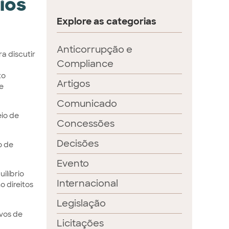
ios
Explore as categorias
Anticorrupção e
a discutir
Compliance
to
Artigos
e
Comunicado
io de
Concessões
Decisões
o de
Evento
ilíbrio
Internacional
o direitos
Legislação
vos de
Licitações