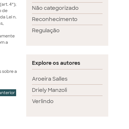
rt. 4º);
Não categorizado
o de
da Lei n.
Reconhecimento
s,
Regulação
vamente
om a
Explore os autores
s sobre a
Aroeira Salles
Driely Manzoli
anterior
Verlindo