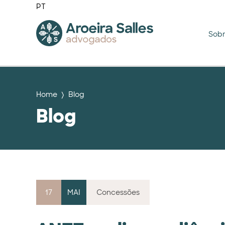
PT
Sob
Home
Blog
Blog
17
MAI
Concessões