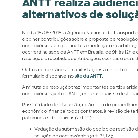
ANTT realiza audiênci
alternativos de soluç
No dia 18/05/2018, a Agência Nacional de Transportes 
e colher contribuições sobre a proposta de resolução
controvérsias, em particular a mediação e a arbitragem
ocorrerá na sede da ANTT em Brasília, de 9h às 12h e
resolução e recebidas contribuições escritas e orais 
Outros comentários e manifestações a respeito da p
formulário disponível no
site da ANTT
.
A minuta de resolução traz importantes particulari
controvérsias junto à ANTT, entre as quais se destaca
Possibilidade de discussão, no âmbito de procedimen
econômico-financeiro dos contratos, à revisão de tar
patrimoniais disponíveis (art. 2º);
Vedação da submissão do pedido de rescisão do
solução de controvérsias (art. 3º, IV);