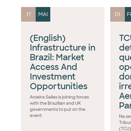
17
MAI
01
F
(English)
TCU
Infrastructure in
de
Brazil: Market
qu
Access And
op
Investment
do
Opportunities
irr
Ae
Aroeira Salles is joining forces
Pa
with the Brazilian and UK
governments to put on the
event
Na ses
Tribu
(TCU),