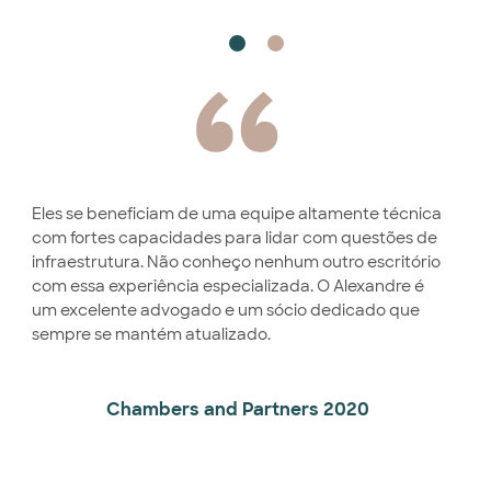
m
Eles se beneficiam de uma equipe altamente técnica
Ele
com fortes capacidades para lidar com questões de
bom
do
infraestrutura. Não conheço nenhum outro escritório
inov
com essa experiência especializada. O Alexandre é
por 
um excelente advogado e um sócio dedicado que
deta
sempre se mantém atualizado.
Chambers and Partners 2020