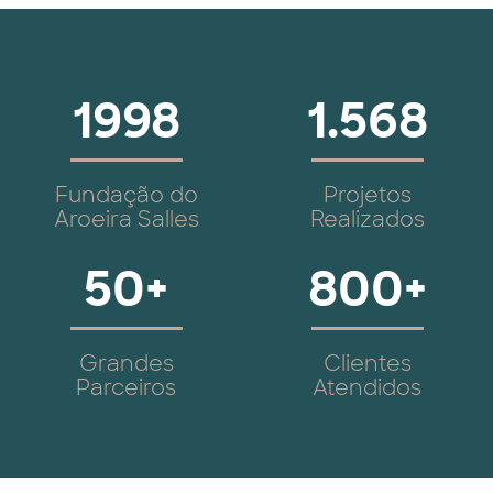
1998
1.568
Fundação do
Projetos
Aroeira Salles
Realizados
50+
800+
Grandes
Clientes
Parceiros
Atendidos