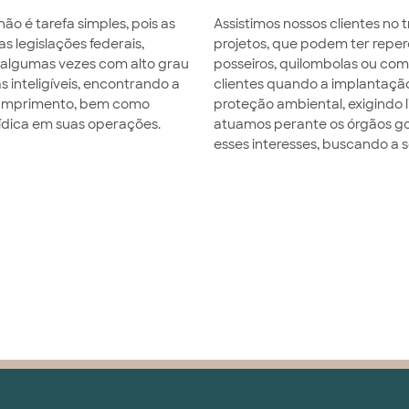
o é tarefa simples, pois as
Assistimos nossos clientes no 
s legislações federais,
projetos, que podem ter reper
 algumas vezes com alto grau
posseiros, quilombolas ou c
 inteligíveis, encontrando a
clientes quando a implantaçã
cumprimento, bem como
proteção ambiental, exigindo 
rídica em suas operações.
atuamos perante os órgãos go
esses interesses, buscando a s