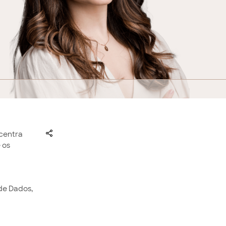
ncentra
 os
de Dados,