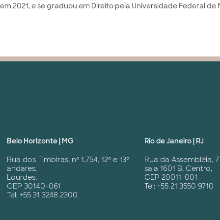
, em 2021, e se graduou em Direito pela Universidade Federal de 
Belo Horizonte | MG
Rio de Janeiro | RJ
Rua dos Timbiras, nº 1.754, 12º e 13º
Rua da Assembléia, 7
andares,
sala 1601 B, Centro,
Lourdes,
CEP 20011-001
CEP 30140-061
Tel: +55 21 3550 9710
Tel: +55 31 3248 2300