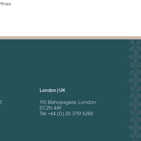
Minas
London | UK
7,
110 Bishopsgate, London
EC2N 4AY
Tel: +44 (0) 20 3751 6285