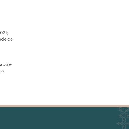
021;
dade de
vado e
ela