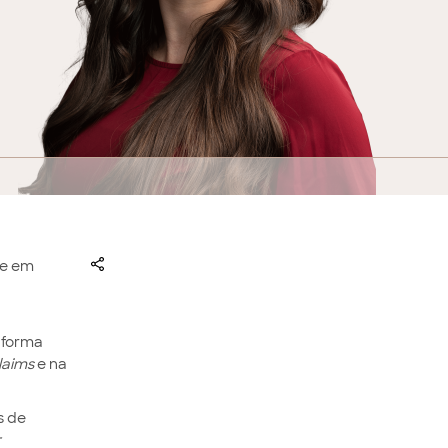
te em
e forma
laims
e na
s de
r