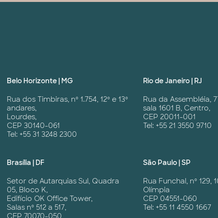
Belo Horizonte | MG
Rio de Janeiro | RJ
Rua dos Timbiras, nº 1.754, 12º e 13º
Rua da Assembléia, 7
andares,
sala 1601 B, Centro,
Lourdes,
CEP 20011-001
CEP 30140-061
Tel: +55 21 3550 9710
Tel: +55 31 3248 2300
Brasília | DF
São Paulo | SP
Setor de Autarquias Sul, Quadra
Rua Funchal, nº 129, 1
05, Bloco K,
Olímpia
Edifício OK Office Tower,
CEP 04551-060
Salas nº 512 a 517,
Tel: +55 11 4550 1667
CEP 70070-050